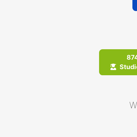
87
Studi
W