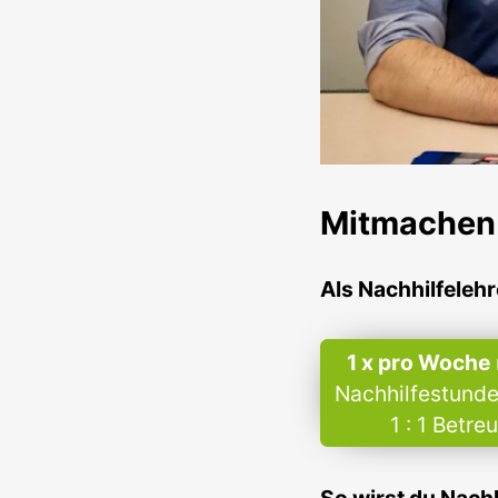
Mitmache
Als Nachhilfelehr
1 x pro Woche
Nachhilfestunde
1 : 1 Betre
So wirst du Nachhi