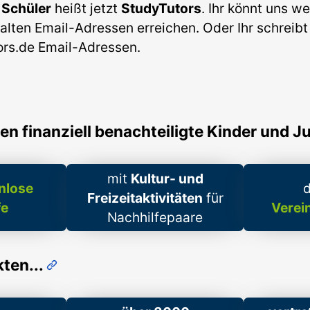
 Schüler
heißt jetzt
StudyTutors
. Ihr könnt uns we
alten Email-Adressen erreichen. Oder Ihr schreibt
rs.de Email-Adressen.
en finanziell benachteiligte Kinder und J
mit
Kultur- und
nlose
d
Freizeitaktivitäten
für
fe
Verei
Nachhilfepaare
ten...