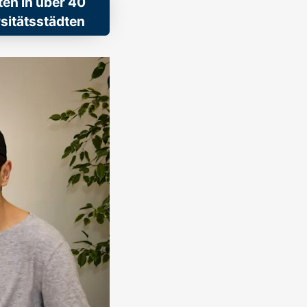
ten in über 40
sitätsstädten