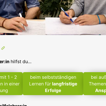
n
er:in
hilfst du...
mit 1 - 2
beim selbstständigen
bei au
n in einer
Lernen für
langfristige
Themen 
uung
Erfolge
Ansp
lfelehrer:in...