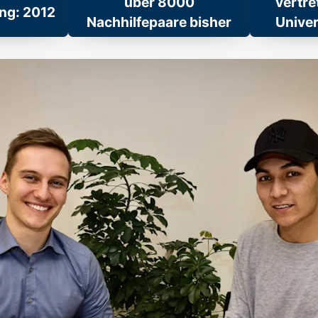
über 8000
vertre
ng: 2012
Nachhilfepaare bisher
Univer