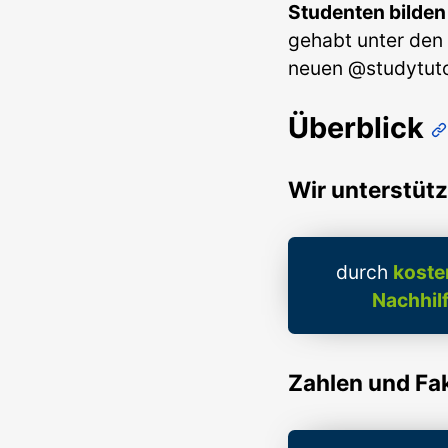
Studenten bilden
gehabt unter den 
neuen @studytuto
Überblick
Wir unterstütz
durch
koste
Nachhil
Zahlen und Fak