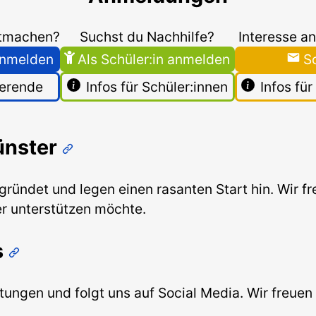
itmachen?
Suchst du Nachhilfe?
Interesse an
 anmelden
Als Schüler:in anmelden
S
ierende
Infos für Schüler:innen
Infos fü
ünster
ündet und legen einen rasanten Start hin. Wir fre
er unterstützen möchte.
s
ungen und folgt uns auf Social Media. Wir freuen