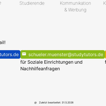
e
Studierende
Kommunikation
K
& Werbung
il!
utors.de
schueler.muenster@studytutors.de
für Soziale Einrichtungen und
Nachhilfeanfragen
Zuletzt bearbeitet: 31.5.2026