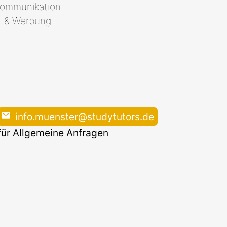
ommunikation
& Werbung
info.muenster@studytutors.de
für Allgemeine Anfragen