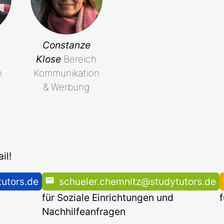
Constanze
Klose
Bereich
e
Kommunikation
& Werbung
il!
utors.de
schueler.chemnitz@studytutors.de
für Soziale Einrichtungen und
Nachhilfeanfragen