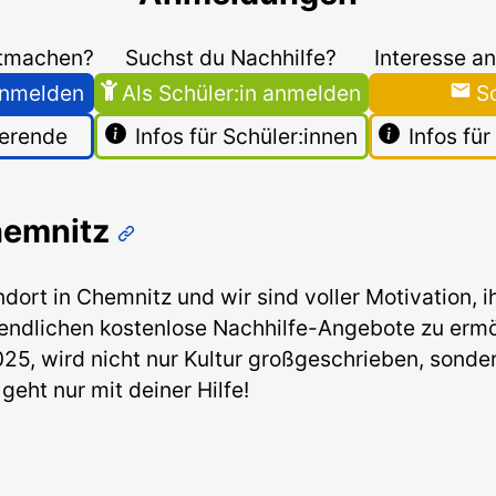
itmachen?
Suchst du Nachhilfe?
Interesse an
 anmelden
Als Schüler:in anmelden
S
ierende
Infos für Schüler:innen
Infos fü
hemnitz
dort in Chemnitz und wir sind voller Motivation,
endlichen kostenlose Nachhilfe-Angebote zu ermö
25, wird nicht nur Kultur großgeschrieben, sonde
geht nur mit deiner Hilfe!