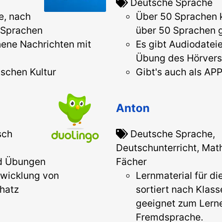
Deutsche Sprache
e, nach
Über 50 Sprachen 
0 Sprachen
über 50 Sprachen 
ene Nachrichten mit
Es gibt Audiodateie
Übung des Hörvers
tschen Kultur
Gibt's auch als AP
Anton
sch
Deutsche Sprache,
Deutschunterricht, Math
nd Übungen
Fächer
ntwicklung von
Lernmaterial für di
hatz
sortiert nach Klas
geeignet zum Lerne
Fremdsprache.