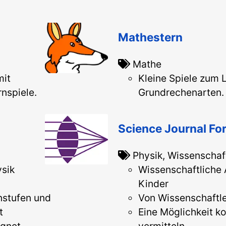
Mathestern
Mathe
mit
Kleine Spiele zum 
nspiele.
Grundrechenarten.
Science Journal For
Physik, Wissenschaf
sik
Wissenschaftliche A
Kinder
nstufen und
Von Wissenschaftle
t
Eine Möglichkeit k
ignet
vermitteln