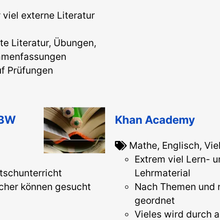
 viel externe Literatur
e Literatur, Übungen,
ammenfassungen
uf Prüfungen
 BW
Khan Academy
Mathe, Englisch, Vie
Extrem viel Lern- 
tschunterricht
Lehrmaterial
ächer können gesucht
Nach Themen und n
geordnet
Vieles wird durch 