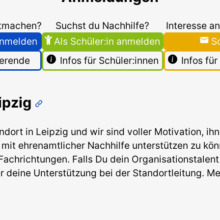
itmachen?
Suchst du Nachhilfe?
Interesse an
 anmelden
Als Schüler:in anmelden
S
ierende
Infos für Schüler:innen
Infos fü
ipzig
dort in Leipzig und wir sind voller Motivation, i
 mit ehrenamtlicher Nachhilfe unterstützen zu kö
 Fachrichtungen. Falls Du dein Organisationstalent
r deine Unterstützung bei der Standortleitung. Me