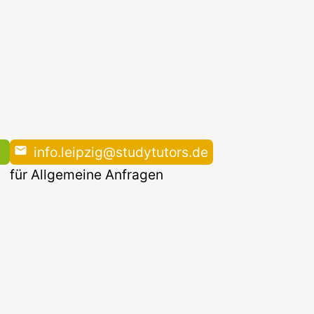
info.leipzig@studytutors.de
für Allgemeine Anfragen