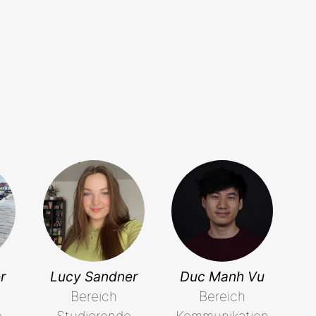
r
Lucy Sandner
Duc Manh Vu
Bereich
Bereich
e
Studierende
Kommunikation