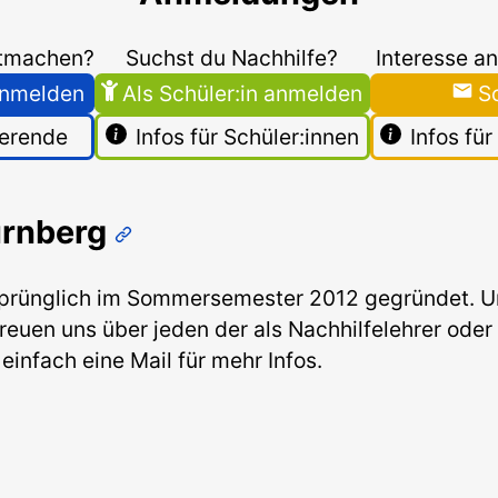
itmachen?
Suchst du Nachhilfe?
Interesse an
 anmelden
Als Schüler:in anmelden
S
ierende
Infos für Schüler:innen
Infos fü
ürnberg
prünglich im Sommersemester 2012 gegründet. Und
euen uns über jeden der als Nachhilfelehrer oder 
einfach eine Mail für mehr Infos.