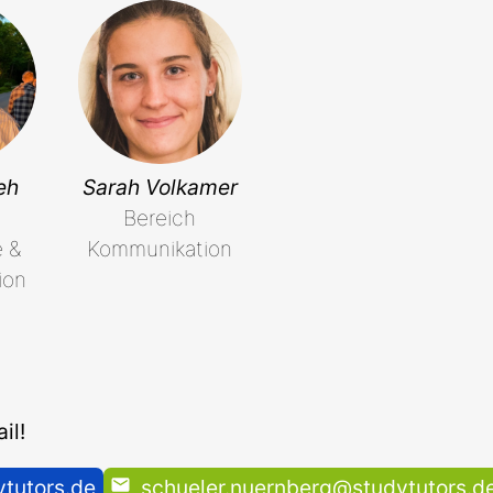
eh
Sarah Volkamer
Bereich
e &
Kommunikation
ion
il!
tutors.de
schueler.nuernberg@studytutors.d