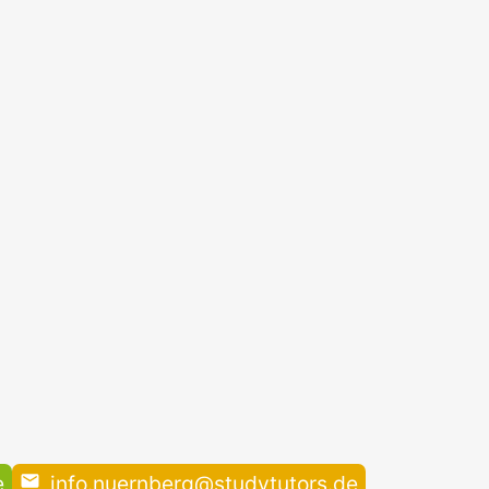
e
info.nuernberg@studytutors.de