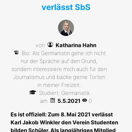
verlässt SbS
von
Katharina Hahn
Bio: Als Germanistin gehe ich nicht
nur der Sprache auf den Grund,
sondern interessiere mich auch für den
Journalismus und backe gerne Torten
in meiner Freizeit.
Studiert: Germanistik
am
5.5.2021
0
Es ist offiziell: Zum 8. Mai 2021 verlässt
Karl Jakob Winkler den Verein Studenten
bilden Schüler. Als langjähriges Mitglied