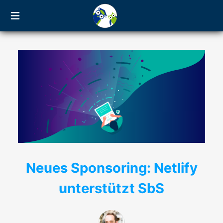
Neues Sponsoring: Netlify
unterstützt SbS