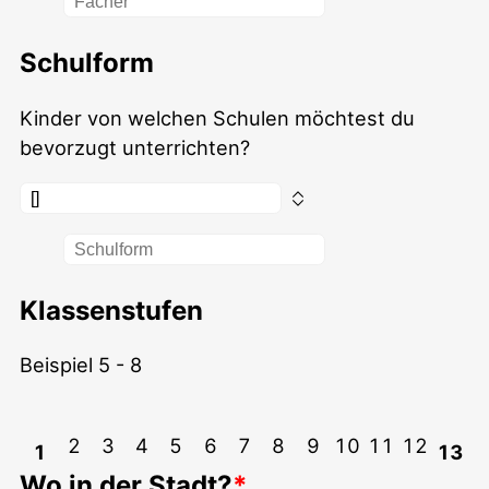
Schulform
Kinder von welchen Schulen möchtest du
bevorzugt unterrichten?
Klassenstufen
Beispiel 5 - 8
2
3
4
5
6
7
8
9
10
11
12
1
13
Wo in der Stadt?