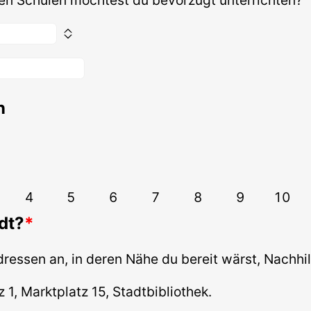
n
4
5
6
7
8
9
10
dt?
Adressen an, in deren Nähe du bereit wärst, Nachhi
z 1, Marktplatz 15, Stadtbibliothek.