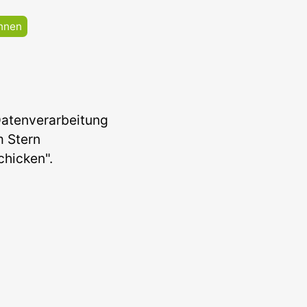
nnen
Datenverarbeitung
em Stern
chicken".