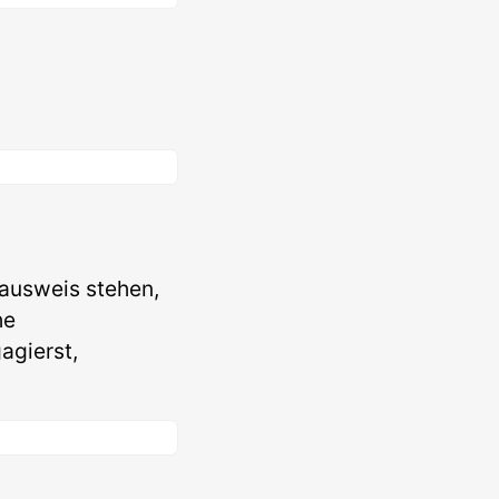
lausweis stehen,
he
agierst,