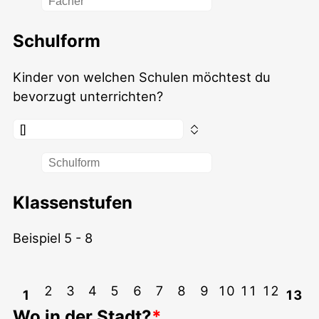
Schulform
Kinder von welchen Schulen möchtest du
bevorzugt unterrichten?
Klassenstufen
Beispiel 5 - 8
2
3
4
5
6
7
8
9
10
11
12
1
13
Wo in der Stadt?