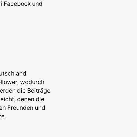
ei Facebook und
utschland
ollower, wodurch
erden die Beiträge
eicht, denen die
ren Freunden und
te.