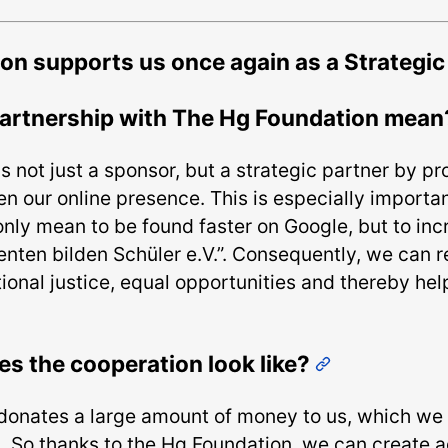
on supports us once again as a Strategic
artnership with The Hg Foundation mea
 not just a sponsor, but a strategic partner by pr
en our online presence. This is especially importa
nly mean to be found faster on Google, but to inc
nten bilden Schüler e.V.”. Consequently, we can 
ional justice, equal opportunities and thereby hel
es the cooperation look like?
onates a large amount of money to us, which we 
g. So thanks to the Hg Foundation, we can create a