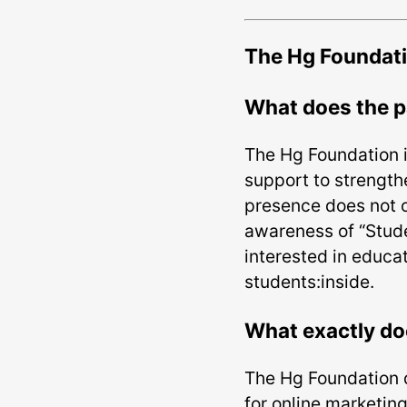
The Hg Foundati
What does the p
The Hg Foundation is
support to strength
presence does not o
awareness of “Stude
interested in educat
students:inside.
What exactly do
The Hg Foundation d
for online marketin