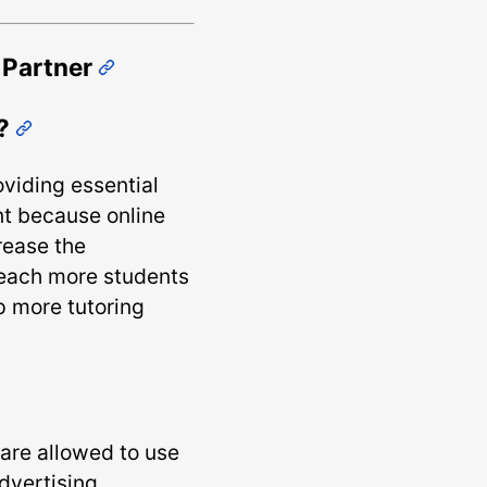
 Partner
n?
oviding essential
nt because online
rease the
reach more students
p more tutoring
are allowed to use
dvertising