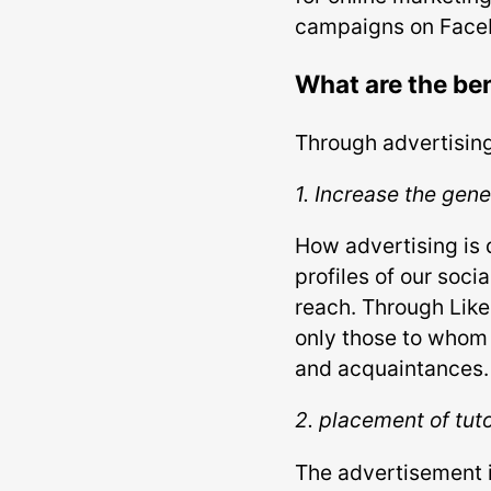
campaigns on Faceb
What are the ben
Through advertising
1. Increase the gen
How advertising is 
profiles of our soci
reach. Through Like
only those to whom t
and acquaintances. T
2. placement of tuto
The advertisement i