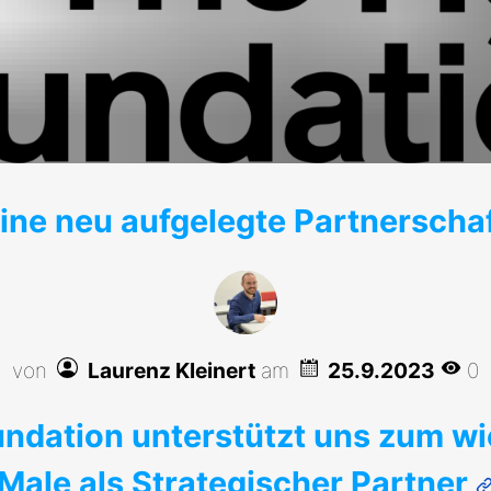
ine neu aufgelegte Partnerscha
von
Laurenz Kleinert
am
25.9.2023
0
ndation unterstützt uns zum w
Male als Strategischer Partner