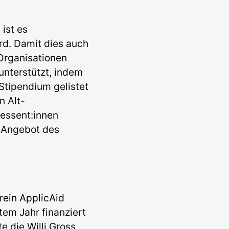
ist es
d. Damit dies auch
 Organisationen
unterstützt, indem
Stipendium gelistet
n Alt-
ressent:innen
s Angebot des
rein ApplicAid
ztem Jahr finanziert
te die Willi Gross