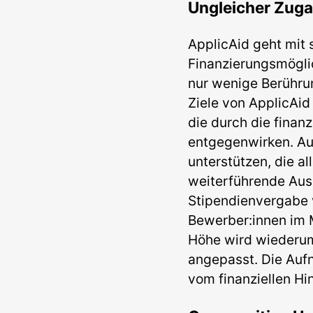
Ungleicher Zug
ApplicAid geht mit
Finanzierungsmöglic
nur wenige Berührun
Ziele von ApplicAid
die durch die finanz
entgegenwirken. Auc
unterstützen, die al
weiterführende Aus
Stipendienvergabe v
Bewerber:innen im M
Höhe wird wiederum
angepasst. Die Aufn
vom finanziellen H