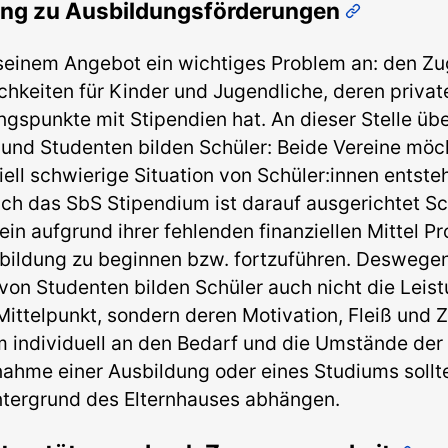
ang zu Ausbildungsförderungen
 seinem Angebot ein wichtiges Problem an: den Z
hkeiten für Kinder und Jugendliche, deren privat
gspunkte mit Stipendien hat. An dieser Stelle üb
 und Studenten bilden Schüler: Beide Vereine möch
iell schwierige Situation von Schüler:innen entste
h das SbS Stipendium ist darauf ausgerichtet Sc
lein aufgrund ihrer fehlenden finanziellen Mittel 
bildung zu beginnen bzw. fortzuführen. Deswegen 
on Studenten bilden Schüler auch nicht die Leist
ittelpunkt, sondern deren Motivation, Fleiß und Zi
 individuell an den Bedarf und die Umstände der 
ahme einer Ausbildung oder eines Studiums sollte 
intergrund des Elternhauses abhängen.