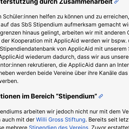
nterstützung durch Zusammenarbeit
 Schüler:innen helfen zu können und zu erreichen, 
 auf das SbS Stipendium aufmerksam gemacht wir
grenzen hinaus gelingt, arbeiten wir mit anderen
der Kooperation mit ApplicAid werden wir bspw. 
r Stipendiendatenbank von ApplicAid mit unserem 
ApplicAid wiederum dadurch, dass wir aus unsere
ntor:innen rekrutieren, die ApplicAid dann an Inte
aneben werden beide Vereine über ihre Kanäle da
werben.
tionen im Bereich “Stipendium”
ndiums arbeiten wir jedoch nicht nur mit dem Ve
 auch mit der
Willi Gross Stiftung
. Bereits seit let
ise mehrere
Stipendien des Vereins
. Zuvor erstatte