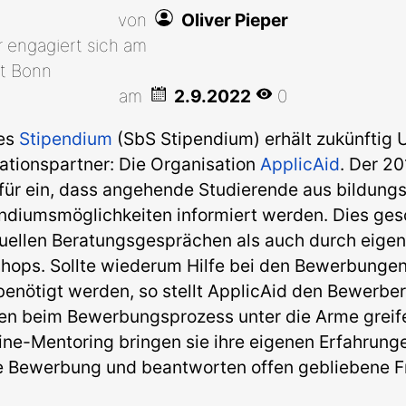
von
Oliver Pieper
r engagiert sich am
t Bonn
am
2.9.2022
0
nes
Stipendium
(SbS Stipendium) erhält zukünftig 
ationspartner: Die Organisation
ApplicAid
. Der 2
afür ein, dass angehende Studierende aus bildung
ndiumsmöglichkeiten informiert werden. Dies ges
uellen Beratungsgesprächen als auch durch eige
hops. Sollte wiederum Hilfe bei den Bewerbungen
enötigt werden, so stellt ApplicAid den Bewerber
hnen beim Bewerbungsprozess unter die Arme greif
ne-Mentoring bringen sie ihre eigenen Erfahrunge
che Bewerbung und beantworten offen gebliebene F