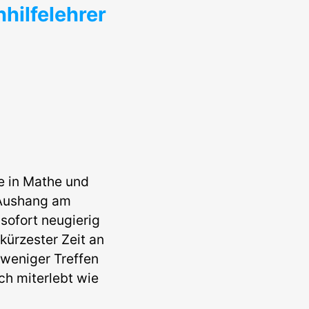
hilfelehrer
e in Mathe und
 Aushang am
ofort neugierig
kürzester Zeit an
 weniger Treffen
ch miterlebt wie