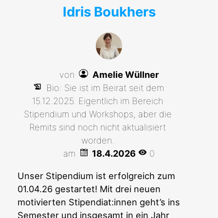
Idris Boukhers
von
Amelie Wüllner
Bio: Sie ist im Beirat seit dem
15.12.2025. Eigentlich im Bereich
Stipendium und Workshops, aber die
Remits sind noch nicht aktualisiert
worden.
am
18.4.2026
0
Unser Stipendium ist erfolgreich zum
01.04.26 gestartet! Mit drei neuen
motivierten Stipendiat:innen geht’s ins
Semester und insgesamt in ein Jahr