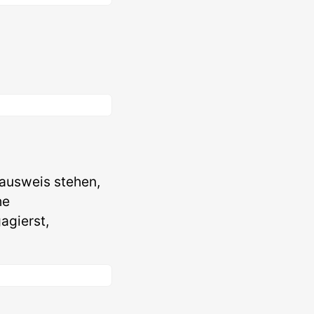
lausweis stehen,
he
agierst,