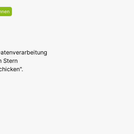
nnen
Datenverarbeitung
em Stern
chicken".