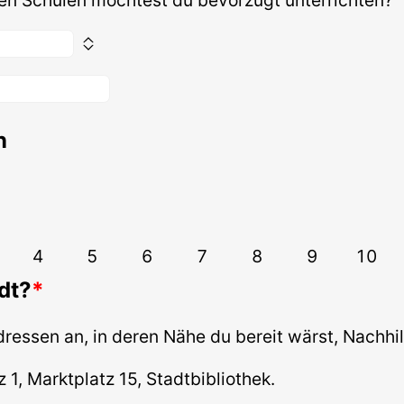
n
4
5
6
7
8
9
10
dt?
Adressen an, in deren Nähe du bereit wärst, Nachhi
z 1, Marktplatz 15, Stadtbibliothek.